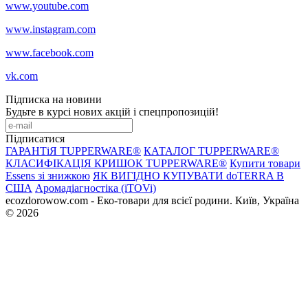
www.youtube.com
www.instagram.com
www.facebook.com
vk.com
Підписка на новини
Будьте в курсі нових акцій і спецпропозицій!
Підписатися
ГАРАНТіЯ TUPPERWARE®
КАТАЛОГ TUPPERWARE®
КЛАСИФІКАЦІЯ КРИШОК TUPPERWARE®
Купити товари
Essens зі знижкою
ЯК ВИГІДНО КУПУВАТИ doTERRA В
США
Аромадіагностіка (iTOVi)
ecozdorowow.com - Еко-товари для всієї родини. Київ, Україна
© 2026