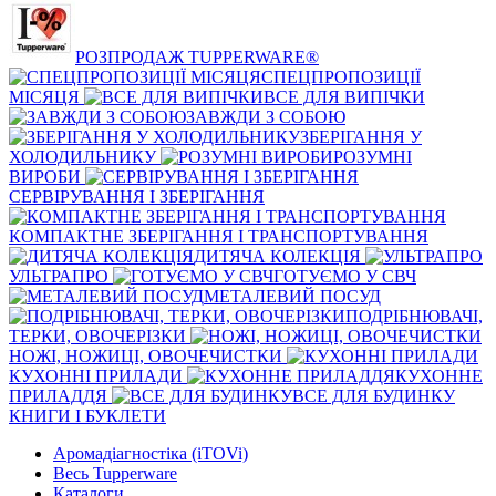
РОЗПРОДАЖ TUPPERWARE®
СПЕЦПРОПОЗИЦІЇ
МІСЯЦЯ
ВСЕ ДЛЯ ВИПІЧКИ
ЗАВЖДИ З СОБОЮ
ЗБЕРІГАННЯ У
ХОЛОДИЛЬНИКУ
РОЗУМНІ
ВИРОБИ
СЕРВІРУВАННЯ І ЗБЕРІГАННЯ
КОМПАКТНЕ ЗБЕРІГАННЯ І ТРАНСПОРТУВАННЯ
ДИТЯЧА КОЛЕКЦІЯ
УЛЬТРАПРО
ГОТУЄМО У СВЧ
МЕТАЛЕВИЙ ПОСУД
ПОДРІБНЮВАЧІ,
ТЕРКИ, ОВОЧЕРІЗКИ
НОЖІ, НОЖИЦІ, ОВОЧЕЧИСТКИ
КУХОННІ ПРИЛАДИ
КУХОННЕ
ПРИЛАДДЯ
ВСЕ ДЛЯ БУДИНКУ
КНИГИ І БУКЛЕТИ
Аромадіагностіка (iTOVi)
Весь Tupperware
Каталоги