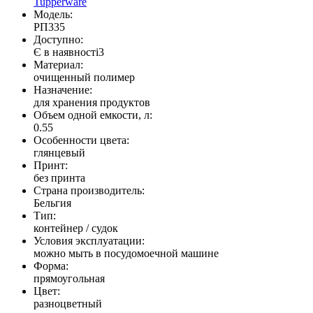
Tupperware
Модель:
РП335
Доступно:
Є в наявності
3
Материал:
очищенный полимер
Назначение:
для хранения продуктов
Объем одной емкости, л:
0.55
Особенности цвета:
глянцевый
Принт:
без принта
Страна производитель:
Бельгия
Тип:
контейнер / судок
Условия эксплуатации:
можно мыть в посудомоечной машине
Форма:
прямоугольная
Цвет:
разноцветный