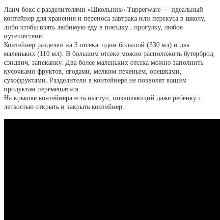
Ланч-бокс с разделителями «Школьник» Tupperware — идеальный
контейнер для хранения и переноса завтрака или перекуса в школу,
либо чтобы взять любимую еду в поездку , прогулку, любое
путешествие.
Контейнер разделен на 3 отсека: один большой (330 мл) и два
маленьких (110 мл). В большом отсеке можно расположить бутерброд,
сэндвич, запеканку. Два более маленьких отсека можно заполнить
кусочками фруктов, ягодами, мелким печеньем, орешками,
сухофруктами. Разделители в контейнере не позволят вашим
продуктам перемешаться.
На крышке контейнера есть выступ, позволяющий даже ребенку с
легкостью открыть и закрыть контейнер