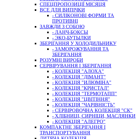
СПЕЦПРОПОЗИЦІЇ МІСЯЦЯ
ВСЕ ДЛЯ ВИПІЧКИ
- СИЛІКОНОВІ ФОРМИ ТА
ПРОТИВНІ
ЗАВЖДИ З СОБОЮ
- ЛАНЧ-БОКСЫ
- ЭКО-БУТЫЛКИ
ЗБЕРІГАННЯ У ХОЛОДИЛЬНИКУ
- ЗАМОРОЖУВАННЯ ТА
ЗБЕРІГАННЯ
РОЗУМНІ ВИРОБИ
СЕРВІРУВАННЯ І ЗБЕРІГАННЯ
- КОЛЕКЦІЯ "АЛОХА"
- КОЛЕКЦІЯ "ДІМАНТ"
- КОЛЕКЦІЯ "ИЛЮМІНА"
- КОЛЕКЦІЯ "КРИСТАЛ"
- КОЛЕКЦІЯ "ТЕРМОТАПП"
- КОЛЕКЦІЯ "ЦВІТІННЯ"
- КОЛЕКЦІЯ "ЧАРІВНІСТЬ"
- СЕРВІРОВОЧНА КОЛЕКЦІЯ "СК"
- ХЛІБНИЦІ, СИРНІЦИ, МАСЛЯНКИ
- КОЛЕКЦІЯ "АЛЕГРО"
КОМПАКТНЕ ЗБЕРІГАННЯ І
ТРАНСПОРТУВАННЯ
ДИТЯЧА КОЛЕКЦІЯ