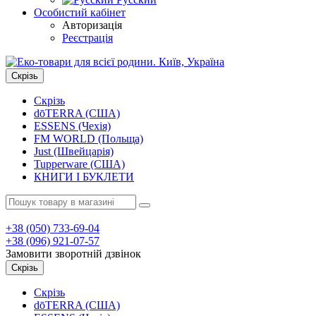
Особистий кабінет
Авторизація
Реєстрація
Скрізь
Скрізь
dōTERRA (США)
ESSENS (Чехія)
FM WORLD (Польща)
Just (Швейцарія)
Tupperware (США)
КНИГИ І БУКЛЕТИ
+38 (050)
733-69-04
+38 (096)
921-07-57
Замовити зворотній дзвінок
Скрізь
Скрізь
dōTERRA (США)