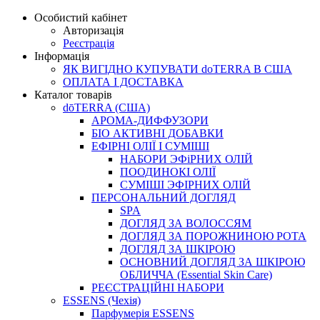
Особистий кабінет
Авторизація
Реєстрація
Інформація
ЯК ВИГІДНО КУПУВАТИ doTERRA В США
ОПЛАТА І ДОСТАВКА
Каталог товарів
dōTERRA (США)
АРОМА-ДИФФУЗОРИ
БІО АКТИВНІ ДОБАВКИ
ЕФІРНІ ОЛІЇ І СУМІШІ
НАБОРИ ЭФіРНИХ ОЛІЙ
ПООДИНОКІ ОЛІЇ
СУМІШІ ЭФІРНИХ ОЛІЙ
ПЕРСОНАЛЬНИЙ ДОГЛЯД
SPA
ДОГЛЯД ЗА ВОЛОССЯМ
ДОГЛЯД ЗА ПОРОЖНИНОЮ РОТА
ДОГЛЯД ЗА ШКІРОЮ
ОСНОВНИЙ ДОГЛЯД ЗА ШКІРОЮ
ОБЛИЧЧА (Essential Skin Care)
РЕЄСТРАЦІЙНІ НАБОРИ
ESSENS (Чехія)
Парфумерія ESSENS