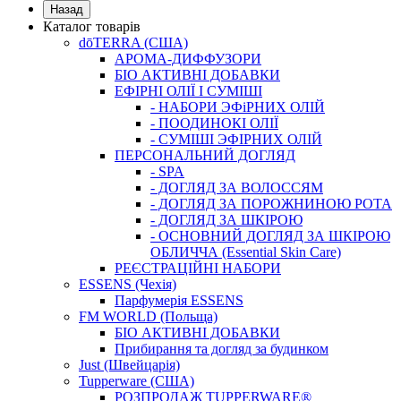
Назад
Каталог товарів
dōTERRA (США)
АРОМА-ДИФФУЗОРИ
БІО АКТИВНІ ДОБАВКИ
ЕФІРНІ ОЛІЇ І СУМІШІ
- НАБОРИ ЭФіРНИХ ОЛІЙ
- ПООДИНОКІ ОЛІЇ
- СУМІШІ ЭФІРНИХ ОЛІЙ
ПЕРСОНАЛЬНИЙ ДОГЛЯД
- SPA
- ДОГЛЯД ЗА ВОЛОССЯМ
- ДОГЛЯД ЗА ПОРОЖНИНОЮ РОТА
- ДОГЛЯД ЗА ШКІРОЮ
- ОСНОВНИЙ ДОГЛЯД ЗА ШКІРОЮ
ОБЛИЧЧА (Essential Skin Care)
РЕЄСТРАЦІЙНІ НАБОРИ
ESSENS (Чехія)
Парфумерія ESSENS
FM WORLD (Польща)
БІО АКТИВНІ ДОБАВКИ
Прибирання та догляд за будинком
Just (Швейцарія)
Tupperware (США)
РОЗПРОДАЖ TUPPERWARE®