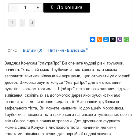
-
До кошика
+
0
Опис
Відгуки (0)
Питання - Відповідь
Завдяки Конусам "УльтраПро" Ви спечете чудові рівні трубочки, і
начиніть їх на свій смак. Трубочки із листкового тіста можна
заповнити збитими білками чи вершками, щоб отримати улюблений
десерт. Використовуйте конуси "УльтраПро" для виготовлення
рулетів з коржом тортиллю. Щоб краї тіста не розходилися під час
випікання, скріпіть їх за допомогою дерев'яної зубочистки або
шпажки, а після випікання видаліть її. Виконавши трубочки із
вафельного тіста, Ви можете начинити їх домашнім морозивом.
Трубочки із прісного тіста прекрасні з начинкою з тушкованих овочів
або м'якого сиру з пряними травами. Для дружнього фуршету
можна спекти Конуси з листкового тіста і начинити легкими
салатами: відмінне рішення для порційної подачі закусок.