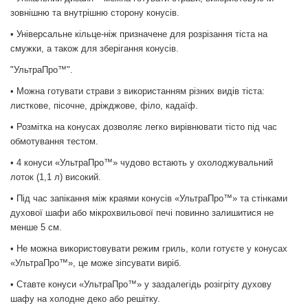
зовнішню та внутрішню сторону конусів.
• Універсальне кільце-ніж призначене для розрізання тіста на
смужки, а також для зберігання конусів.
"УльтраПро™".
• Можна готувати страви з використанням різних видів тіста:
листкове, пісочне, дріжджове, філо, кадаїф.
• Розмітка на конусах дозволяє легко вирівнювати тісто під час
обмотування тестом.
• 4 конуси «УльтраПро™» чудово встають у охолоджувальний
лоток (1,1 л) високий.
• Під час запікання між краями конусів «УльтраПро™» та стінками
духової шафи або мікрохвильової печі повинно залишитися не
менше 5 см.
• Не можна використовувати режим гриль, коли готуєте у конусах
«УльтраПро™», це може зіпсувати виріб.
• Ставте конуси «УльтраПро™» у заздалегідь розігріту духову
шафу на холодне деко або решітку.