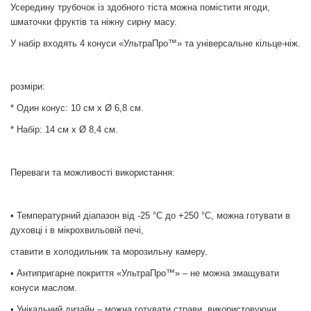
Усередину трубочок із здобного тіста можна помістити ягоди,
шматочки фруктів та ніжну сирну масу.
У набір входять 4 конуси «УльтраПро™» та універсальне кільце-ніж.
розміри:
* Один конус: 10 см x Ø 6,8 см.
* Набір: 14 см x Ø 8,4 см.
Переваги та можливості використання:
• Температурний діапазон від -25 °С до +250 °С, можна готувати в
духовці і в мікрохвильовій печі,
ставити в холодильник та морозильну камеру.
• Антипригарне покриття «УльтраПро™» – не можна змащувати
конуси маслом.
• Унікальний дизайн – можна готувати страви, використовуючи