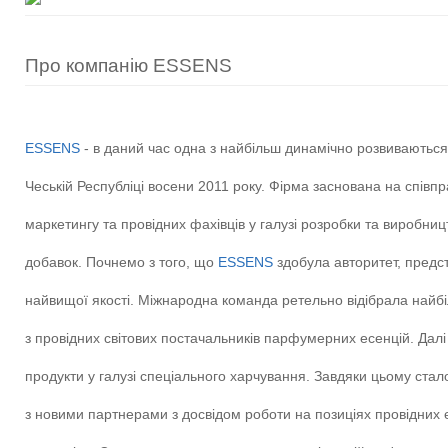
Про компанію ESSENS
ESSENS
- в даний час одна з найбільш динамічно розвиваються
Чеській Республіці восени 2011 року. Фірма заснована на співпра
маркетингу та провідних фахівців у галузі розробки та виробниц
добавок. Почнемо з того, що
ESSENS
здобула авторитет, предс
найвищої якості. Міжнародна команда ретельно відібрала найб
з провідних світових постачальників парфумерних есенцій. Далі
продукти у галузі спеціального харчування. Завдяки цьому ста
з новими партнерами з досвідом роботи на позиціях провідних