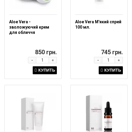
Aloe Vera -
Aloe Vera М'який спрей
зволожуючий крем
100 мл.
для обличчя
850 грн.
745 грн.
-
-
+
+