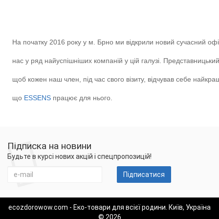
На початку 2016 року у м. Брно ми відкрили новий сучасний оф
нас у ряд найуспішніших компаній у цій галузі. Представницьки
щоб кожен наш член, під час свого візиту, відчував себе найкра
що
ESSENS
працює для нього.
Підписка на новини
Будьте в курсі нових акцій і спецпропозицій!
Підписатися
ecozdorowow.com - Еко-товари для всієї родини. Київ, Україна
© 2026