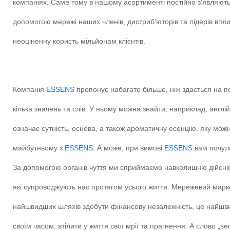
компаніях. Саме тому в нашому асортименті постійно з'являються
допомогою мережі наших членів, дистриб'юторів та лідерів впли
неоціненну користь мільйонам клієнтів.
Компанія
ESSENS
пропонує набагато більше, ніж здається на п
кілька значень та слів. У ньому можна знайти, наприклад, англі
означає сутність, основа, а також ароматичну есенцію, яку мож
майбутньому з
ESSENS
. А може, при вимові
ESSENS
вам почуло
За допомогою органів чуття ми сприймаємо навколишню дійсніс
які супроводжують нас протягом усього життя. Мережевий маркет
найшвидших шляхів здобути фінансову незалежність, це найшв
своїм часом, втілити у життя свої мрії та прагнення. А слово „s